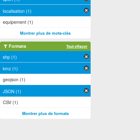
localisation (1)
equipement (1)
Montrer plus de mots-clés
Formats
Tout effacer
shp (1)
kmz (1)
geojson (1)
JSON (1)
CSV (1)
Montrer plus de formats