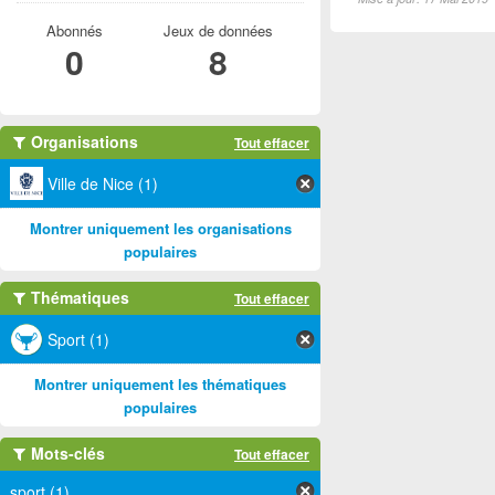
Abonnés
Jeux de données
0
8
Organisations
Tout effacer
Ville de Nice (1)
Montrer uniquement les organisations
populaires
Thématiques
Tout effacer
Sport (1)
Montrer uniquement les thématiques
populaires
Mots-clés
Tout effacer
sport (1)