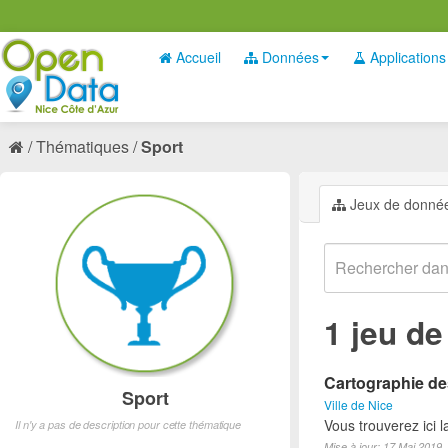
Accueil
Données
Applications
Thématiques
Sport
Jeux de donné
1 jeu d
Cartographie des
Sport
Ville de Nice
Vous trouverez ici l
Il n'y a pas de description pour cette thématique
Mise à jour: 17 Mai 2019