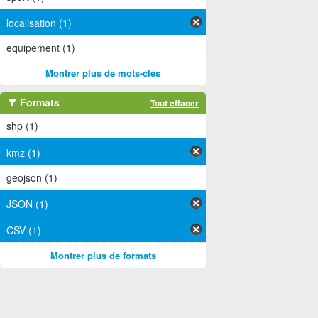
localisation (1)
equipement (1)
Montrer plus de mots-clés
Formats
Tout effacer
shp (1)
kmz (1)
geojson (1)
JSON (1)
CSV (1)
Montrer plus de formats