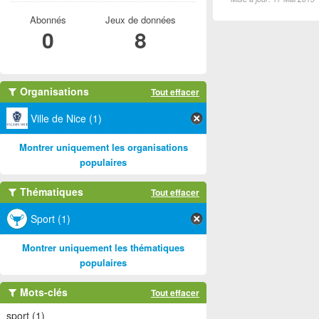
Abonnés
Jeux de données
0
8
Organisations
Tout effacer
Ville de Nice (1)
Montrer uniquement les organisations
populaires
Thématiques
Tout effacer
Sport (1)
Montrer uniquement les thématiques
populaires
Mots-clés
Tout effacer
sport (1)