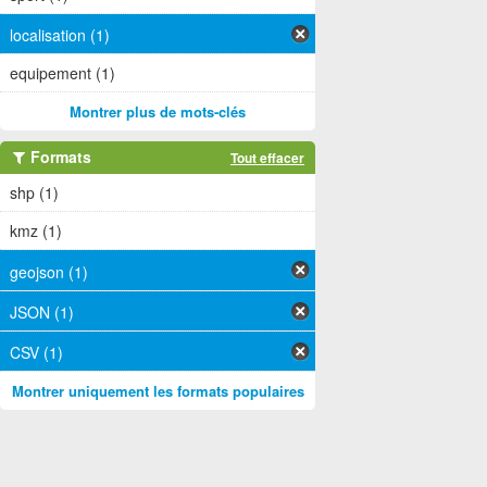
localisation (1)
equipement (1)
Montrer plus de mots-clés
Formats
Tout effacer
shp (1)
kmz (1)
geojson (1)
JSON (1)
CSV (1)
Montrer uniquement les formats populaires