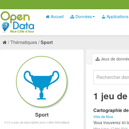
Accueil
Données
Applications
Thématiques
Sport
Jeux de donné
1 jeu d
Cartographie des
Sport
Ville de Nice
Vous trouverez ici l
Il n'y a pas de description pour cette thématique
Mise à jour: 17 Mai 2019