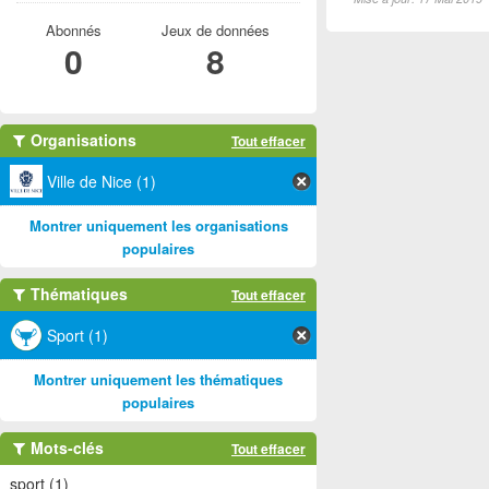
Abonnés
Jeux de données
0
8
Organisations
Tout effacer
Ville de Nice (1)
Montrer uniquement les organisations
populaires
Thématiques
Tout effacer
Sport (1)
Montrer uniquement les thématiques
populaires
Mots-clés
Tout effacer
sport (1)