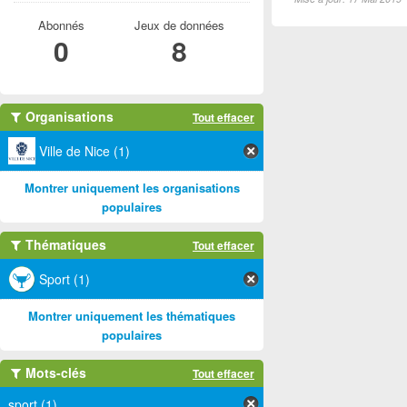
Abonnés
Jeux de données
0
8
Organisations
Tout effacer
Ville de Nice (1)
Montrer uniquement les organisations
populaires
Thématiques
Tout effacer
Sport (1)
Montrer uniquement les thématiques
populaires
Mots-clés
Tout effacer
sport (1)