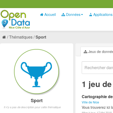
Accueil
Données
Applications
Thématiques
Sport
Jeux de donné
1 jeu d
Cartographie des
Sport
Ville de Nice
Vous trouverez ici l
Il n'y a pas de description pour cette thématique
Mise à jour: 17 Mai 2019