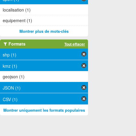
localisation (1)
equipement (1)
Montrer plus de mots-clés
Formats
Tout effacer
shp (1)
kmz (1)
geojson (1)
JSON (1)
CSV (1)
Montrer uniquement les formats populaires