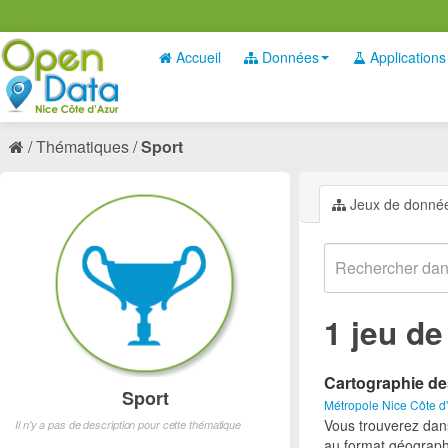
Accueil
Données
Applications
Thématiques
Sport
Jeux de donné
1 jeu d
Cartographie de
Sport
Métropole Nice Côte d
Vous trouverez dan
Il n'y a pas de description pour cette thématique
au format géograph