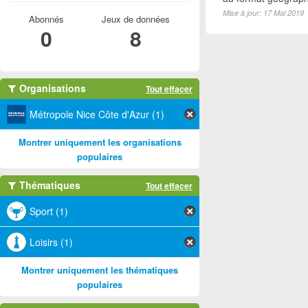
Mise à jour: 17 Mai 2019
Abonnés
Jeux de données
0
8
Organisations
Tout effacer
Métropole Nice Côte d'Azur (1)
Montrer uniquement les organisations
populaires
Thématiques
Tout effacer
Sport (1)
Loisirs (1)
Montrer uniquement les thématiques
populaires