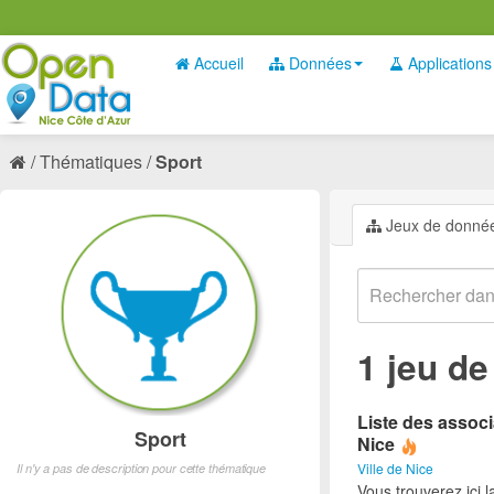
Accueil
Données
Applications
Thématiques
Sport
Jeux de donné
1 jeu d
Liste des associ
Sport
Nice
Ville de Nice
Il n'y a pas de description pour cette thématique
Vous trouverez ici l