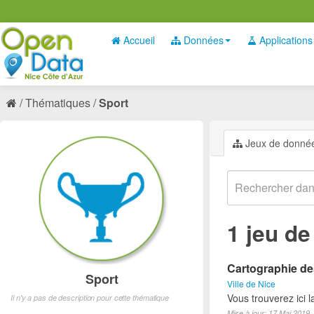
Accueil
Données
Applications
Thématiques
Sport
Jeux de donné
1 jeu d
Cartographie des
Sport
Ville de Nice
Vous trouverez ici l
Il n'y a pas de description pour cette thématique
Mise à jour: 17 Mai 2019