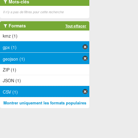
Mots-clés
Il n'y a pas de filtres pour cette recherche
Formats
Tout effacer
kmz (1)
gpx (1)
geojson (1)
ZIP (1)
JSON (1)
CSV (1)
Montrer uniquement les formats populaires