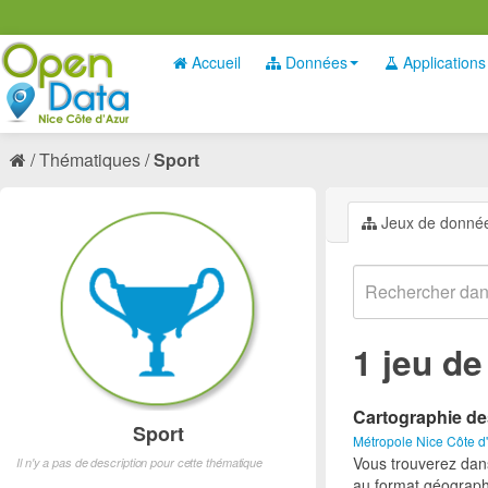
Accueil
Données
Applications
Thématiques
Sport
Jeux de donné
1 jeu d
Cartographie de
Sport
Métropole Nice Côte d
Vous trouverez dan
Il n'y a pas de description pour cette thématique
au format géograph