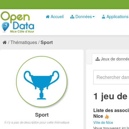
Accueil
Données
Applications
Thématiques
Sport
Jeux de donné
1 jeu d
Liste des associ
Sport
Nice
Ville de Nice
Il n'y a pas de description pour cette thématique
Vous trouverez ici l