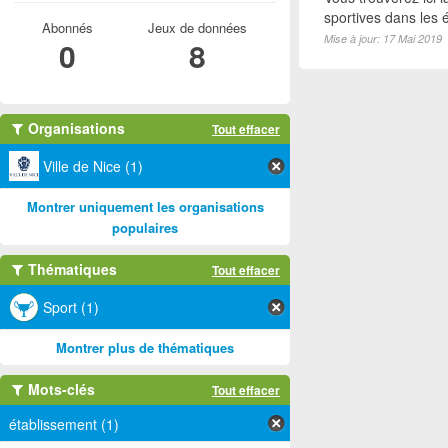
sportives dans les é
Abonnés
Jeux de données
Mise à jour: 17 Mai 2019
0
8
Organisations
Tout effacer
Ville de Nice (1)
Montrer uniquement les organisations
populaires
Thématiques
Tout effacer
Sport (1)
Montrer plus de thématiques
Mots-clés
Tout effacer
établissement (1)