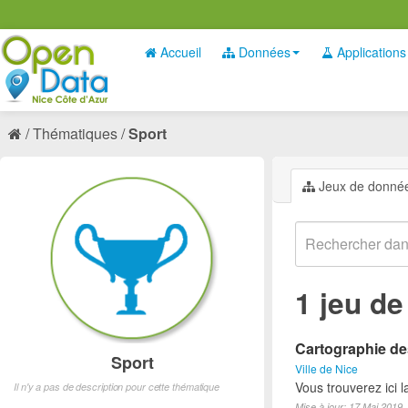
Accueil
Données
Applications
Thématiques
Sport
Jeux de donné
1 jeu d
Cartographie des
Sport
Ville de Nice
Vous trouverez ici l
Il n'y a pas de description pour cette thématique
Mise à jour: 17 Mai 2019