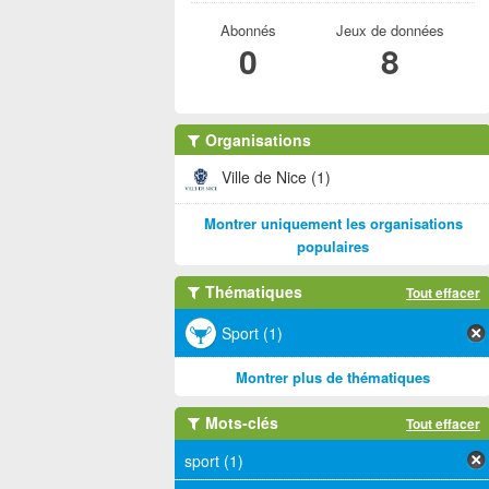
Abonnés
Jeux de données
0
8
Organisations
Ville de Nice (1)
Montrer uniquement les organisations
populaires
Thématiques
Tout effacer
Sport (1)
Montrer plus de thématiques
Mots-clés
Tout effacer
sport (1)