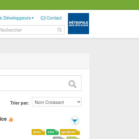
e Développeurs
Contact
Trier par
ice
json
csv
geojson