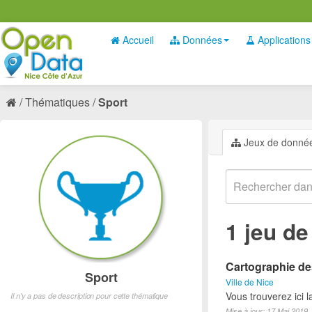
Accueil
Données
Applications
Thématiques
Sport
Jeux de donné
1 jeu d
Cartographie des
Sport
Ville de Nice
Vous trouverez ici l
Il n'y a pas de description pour cette thématique
Mise à jour: 17 Mai 2019