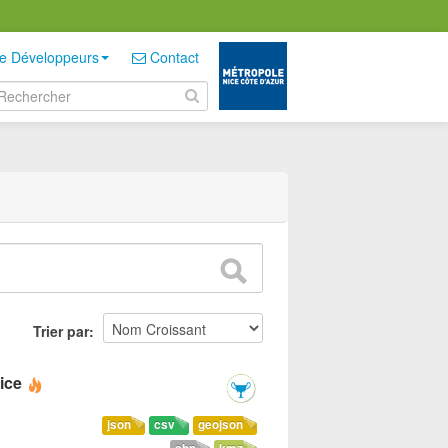
e Développeurs
Contact
Trier par
ice
json
csv
geojson