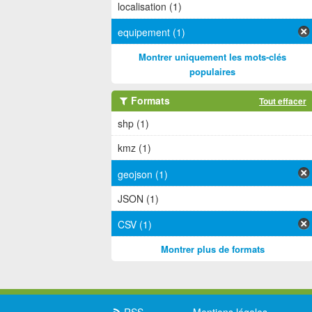
localisation (1)
equipement (1)
Montrer uniquement les mots-clés
populaires
Formats
Tout effacer
shp (1)
kmz (1)
geojson (1)
JSON (1)
CSV (1)
Montrer plus de formats