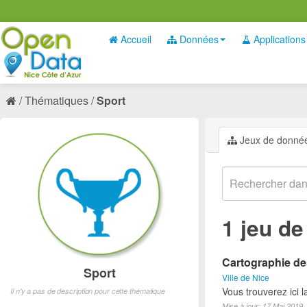
Accueil
Données
Applications
Thématiques
Sport
Jeux de donné
1 jeu d
Cartographie des
Sport
Ville de Nice
Vous trouverez ici l
Il n'y a pas de description pour cette thématique
Mise à jour: 17 Mai 2019