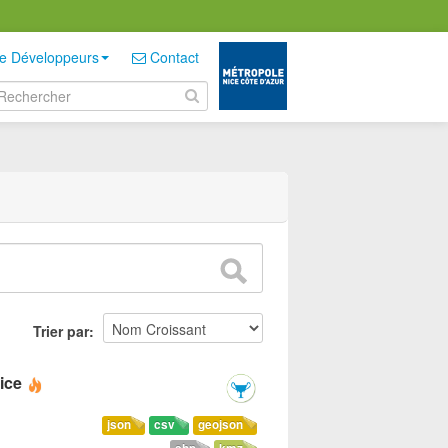
e Développeurs
Contact
Trier par
ice
json
csv
geojson