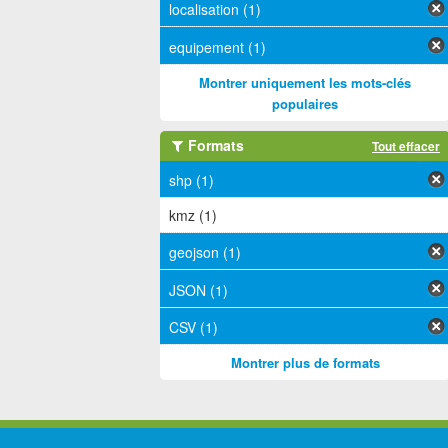
localisation (1)
equipement (1)
Montrer uniquement les mots-clés
populaires
Formats
Tout effacer
shp (1)
kmz (1)
geojson (1)
JSON (1)
CSV (1)
Montrer plus de formats