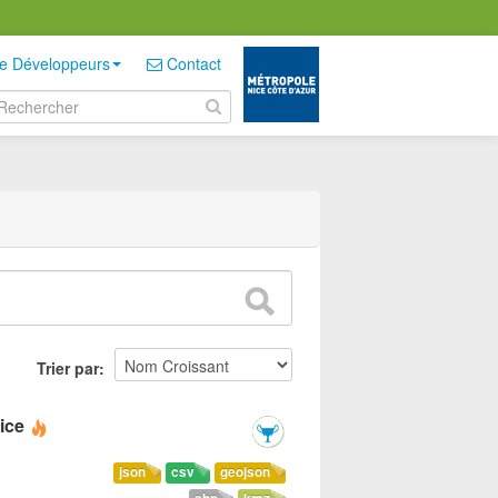
e Développeurs
Contact
Trier par
ice
json
csv
geojson