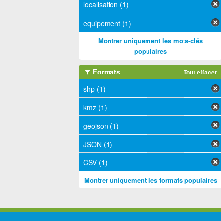
localisation (1)
equipement (1)
Montrer uniquement les mots-clés
populaires
Formats
Tout effacer
shp (1)
kmz (1)
geojson (1)
JSON (1)
CSV (1)
Montrer uniquement les formats populaires