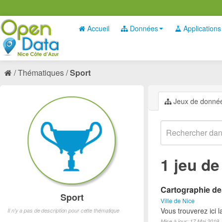
Accueil
Données
Applications
Thématiques
Sport
Jeux de donné
1 jeu d
Cartographie des
Sport
Ville de Nice
Vous trouverez ici l
Il n'y a pas de description pour cette thématique
Mise à jour: 17 Mai 2019