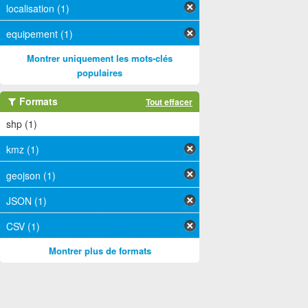
localisation (1)
equipement (1)
Montrer uniquement les mots-clés
populaires
Formats
Tout effacer
shp (1)
kmz (1)
geojson (1)
JSON (1)
CSV (1)
Montrer plus de formats