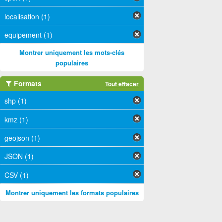
localisation (1)
equipement (1)
Montrer uniquement les mots-clés
populaires
Formats
Tout effacer
shp (1)
kmz (1)
geojson (1)
JSON (1)
CSV (1)
Montrer uniquement les formats populaires