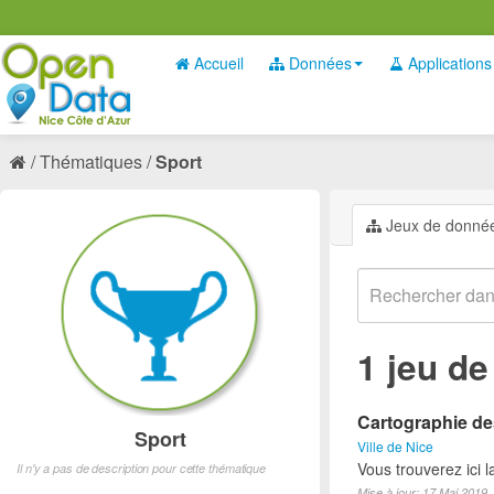
Accueil
Données
Applications
Thématiques
Sport
Jeux de donné
1 jeu d
Cartographie des
Sport
Ville de Nice
Vous trouverez ici l
Il n'y a pas de description pour cette thématique
Mise à jour: 17 Mai 2019