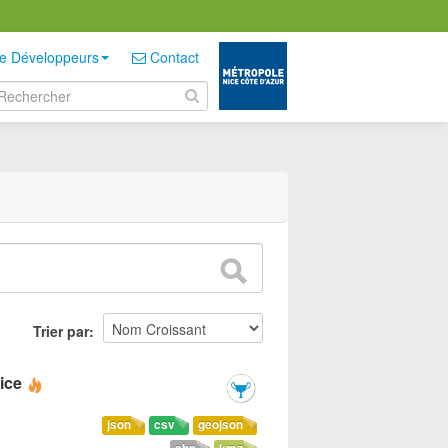
e Développeurs
Contact
Trier par
ice
json
csv
geojson