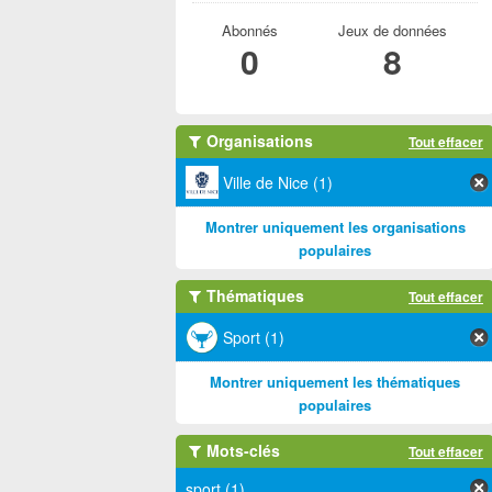
Abonnés
Jeux de données
0
8
Organisations
Tout effacer
Ville de Nice (1)
Montrer uniquement les organisations
populaires
Thématiques
Tout effacer
Sport (1)
Montrer uniquement les thématiques
populaires
Mots-clés
Tout effacer
sport (1)