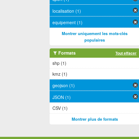
localisation (1)
equipement (1)
Montrer uniquement les mots-clés
populaires
Formats
Tout effacer
shp (1)
kmz (1)
geojson (1)
JSON (1)
CSV (1)
Montrer plus de formats