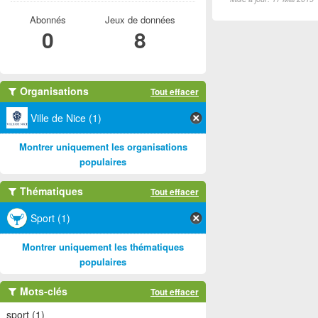
Abonnés
Jeux de données
0
8
Organisations
Tout effacer
Ville de Nice (1)
Montrer uniquement les organisations
populaires
Thématiques
Tout effacer
Sport (1)
Montrer uniquement les thématiques
populaires
Mots-clés
Tout effacer
sport (1)