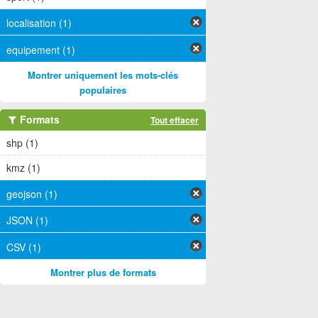
localisation (1)
equipement (1)
Montrer uniquement les mots-clés
populaires
Formats
Tout effacer
shp (1)
kmz (1)
geojson (1)
JSON (1)
CSV (1)
Montrer plus de formats