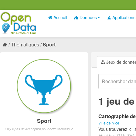
Accueil
Données
Applications
Thématiques
Sport
Jeux de donné
1 jeu d
Cartographie des
Sport
Ville de Nice
Vous trouverez ici l
Il n'y a pas de description pour cette thématique
Mise à jour: 17 Mai 2019