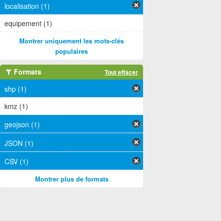
localisation (1)
equipement (1)
Montrer uniquement les mots-clés
populaires
Formats
Tout effacer
shp (1)
kmz (1)
geojson (1)
JSON (1)
CSV (1)
Montrer plus de formats