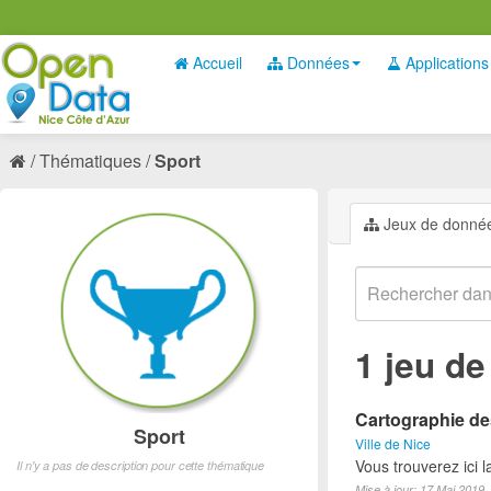
Accueil
Données
Applications
Thématiques
Sport
Jeux de donné
1 jeu d
Cartographie des
Sport
Ville de Nice
Vous trouverez ici l
Il n'y a pas de description pour cette thématique
Mise à jour: 17 Mai 2019