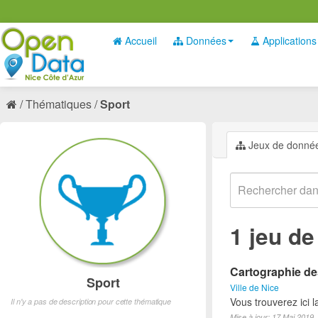
Accueil
Données
Applications
Thématiques
Sport
Jeux de donné
1 jeu d
Cartographie des
Sport
Ville de Nice
Vous trouverez ici l
Il n'y a pas de description pour cette thématique
Mise à jour: 17 Mai 2019