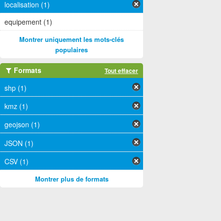
localisation (1)
equipement (1)
Montrer uniquement les mots-clés
populaires
Formats
Tout effacer
shp (1)
kmz (1)
geojson (1)
JSON (1)
CSV (1)
Montrer plus de formats