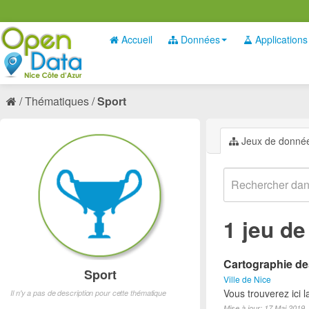
Accueil
Données
Applications
Thématiques
Sport
Jeux de donné
1 jeu d
Cartographie des
Sport
Ville de Nice
Vous trouverez ici l
Il n'y a pas de description pour cette thématique
Mise à jour: 17 Mai 2019