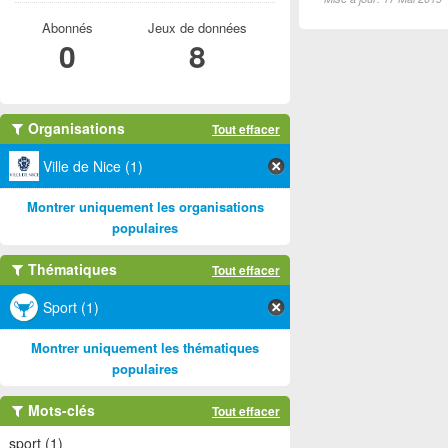
Abonnés
Jeux de données
0
8
Organisations
Tout effacer
Ville de Nice (1)
Montrer uniquement les organisations
populaires
Thématiques
Tout effacer
Sport (1)
Montrer uniquement les thématiques
populaires
Mots-clés
Tout effacer
sport (1)