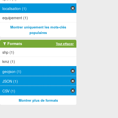
localisation (1)
equipement (1)
Montrer uniquement les mots-clés
populaires
Formats
Tout effacer
shp (1)
kmz (1)
geojson (1)
JSON (1)
CSV (1)
Montrer plus de formats