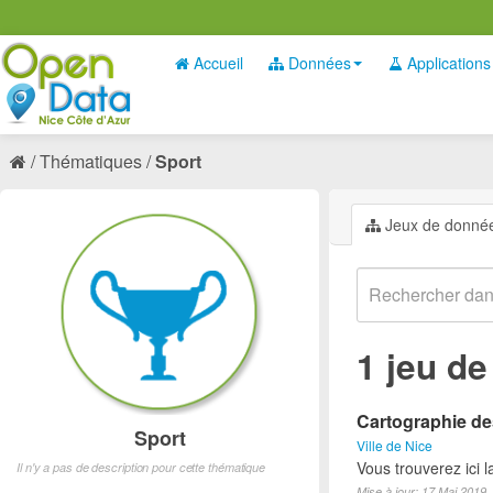
Accueil
Données
Applications
Thématiques
Sport
Jeux de donné
1 jeu d
Cartographie des
Sport
Ville de Nice
Vous trouverez ici l
Il n'y a pas de description pour cette thématique
Mise à jour: 17 Mai 2019