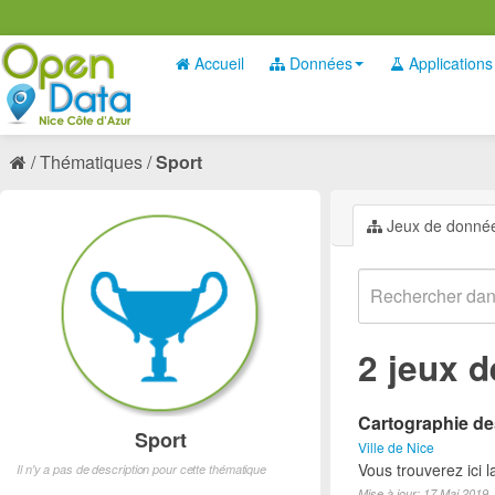
Accueil
Données
Applications
Thématiques
Sport
Jeux de donné
2 jeux 
Cartographie des
Sport
Ville de Nice
Vous trouverez ici l
Il n'y a pas de description pour cette thématique
Mise à jour: 17 Mai 2019