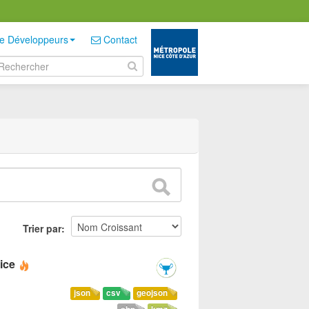
e Développeurs
Contact
Trier par
ice
json
csv
geojson