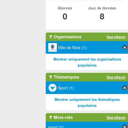
Abonnés
Jeux de données
0
8
Organisations
Tout effacer
Ville de Nice (1)
Montrer uniquement les organisations
populaires
Thématiques
Tout effacer
Sport (1)
Montrer uniquement les thématiques
populaires
Mots-clés
Tout effacer
sport (1)