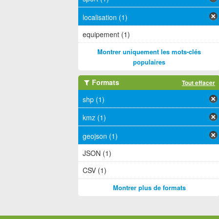
localisation (1)
equipement (1)
Montrer uniquement les mots-clés
populaires
Formats
Tout effacer
shp (1)
kmz (1)
geojson (1)
JSON (1)
CSV (1)
Montrer plus de formats