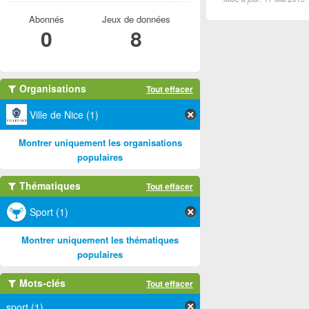
Abonnés
Jeux de données
0
8
Organisations
Tout effacer
Ville de Nice (1)
Montrer uniquement les organisations
populaires
Thématiques
Tout effacer
Sport (1)
Montrer uniquement les thématiques
populaires
Mots-clés
Tout effacer
sport (1)