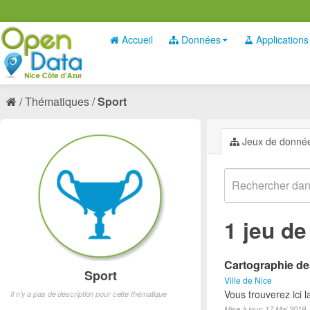
Accueil
Données
Applications
Thématiques
Sport
Jeux de donné
1 jeu d
Cartographie des
Sport
Ville de Nice
Vous trouverez ici l
Il n'y a pas de description pour cette thématique
Mise à jour: 17 Mai 2019