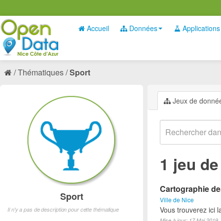
Accueil
Données
Applications
Thématiques
Sport
Jeux de donné
1 jeu d
Cartographie des
Sport
Ville de Nice
Vous trouverez ici l
Il n'y a pas de description pour cette thématique
Mise à jour: 17 Mai 2019