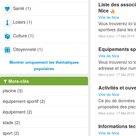
Liste des associ
Santé (1)
Nice
Ville de Nice
Loisirs (1)
Vous trouverez ici l
sportives dans les é
Culture (1)
Mise à jour: 17 Mai 2019
Equipements spo
Citoyenneté (1)
Ville de Nice
Vous trouverez ici t
Montrer uniquement les thématiques
adresse et leur nu
populaires
Mise à jour: 17 Mai 2019
Mots-clés
Activités et ouv
piscine (3)
Ville de Nice
Ce jeu de données p
équipement sportif (2)
proposées des pisci
équipement (2)
Mise à jour: 17 Mai 2019
stade (2)
Informations tec
sport (2)
Ville de Nice