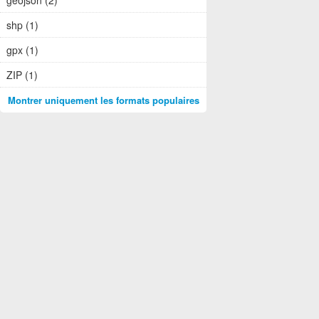
geojson (2)
shp (1)
gpx (1)
ZIP (1)
Montrer uniquement les formats populaires