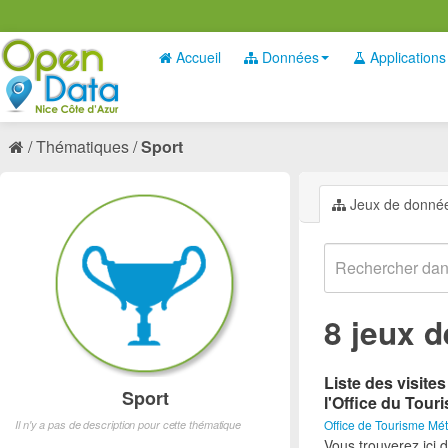
Accueil
Données
Applications
Thématiques
Sport
Jeux de donné
8 jeux 
Liste des visite
Sport
l'Office du Tour
Office de Tourisme Mét
Il n'y a pas de description pour cette thématique
Vous trouverez ici d