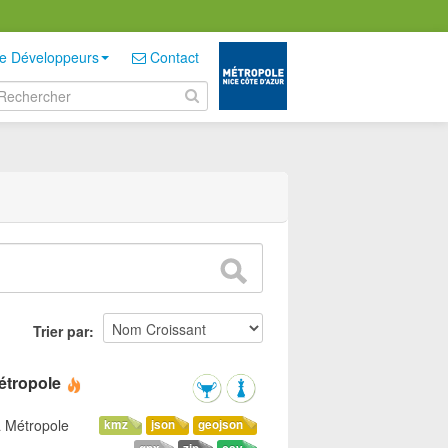
e Développeurs
Contact
Trier par
étropole
a Métropole
kmz
json
geojson