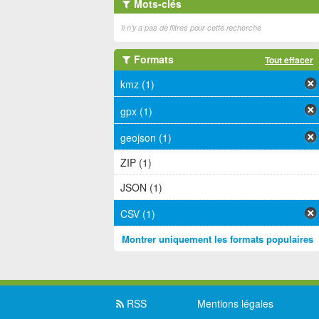
Mots-clés
Il n'y a pas de filtres pour cette recherche
Formats
Tout effacer
kmz (1)
gpx (1)
geojson (1)
ZIP (1)
JSON (1)
CSV (1)
Montrer uniquement les formats populaires
RSS
Mentions légales