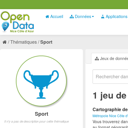
Accueil
Données
Applications
Thématiques
Sport
Jeux de donné
1 jeu d
Cartographie de
Sport
Métropole Nice Côte d
Vous trouverez dan
Il n'y a pas de description pour cette thématique
au format géograph