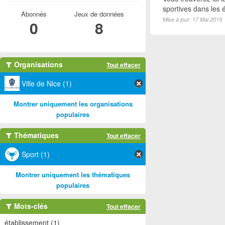
sportives dans les é
Abonnés
Jeux de données
Mise à jour: 17 Mai 2019
0
8
Organisations
Tout effacer
Ville de Nice (1)
Montrer uniquement les organisations
populaires
Thématiques
Tout effacer
Sport (1)
Montrer uniquement les thématiques
populaires
Mots-clés
Tout effacer
établissement (1)