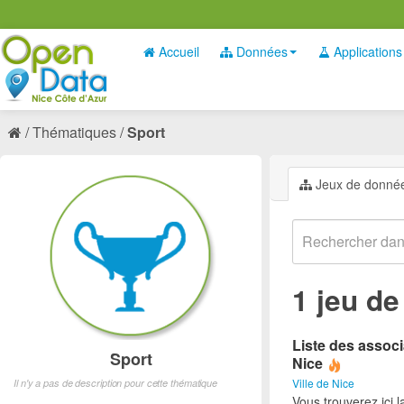
Accueil
Données
Applications
Thématiques
Sport
Jeux de donné
1 jeu d
Liste des associ
Sport
Nice
Ville de Nice
Il n'y a pas de description pour cette thématique
Vous trouverez ici l