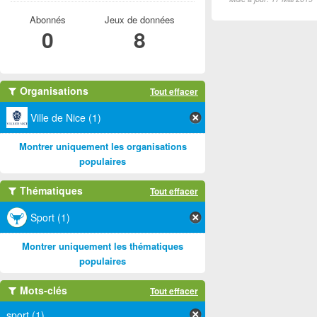
Abonnés
Jeux de données
0
8
Organisations
Tout effacer
Ville de Nice (1)
Montrer uniquement les organisations
populaires
Thématiques
Tout effacer
Sport (1)
Montrer uniquement les thématiques
populaires
Mots-clés
Tout effacer
sport (1)