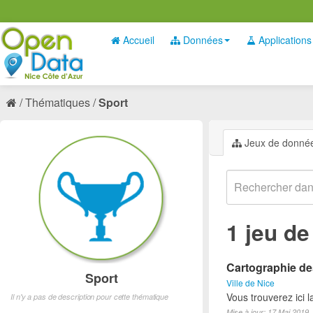
Accueil
Données
Applications
Thématiques
Sport
Jeux de donné
1 jeu d
Cartographie des
Sport
Ville de Nice
Vous trouverez ici l
Il n'y a pas de description pour cette thématique
Mise à jour: 17 Mai 2019