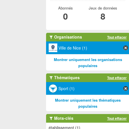
Abonnés
Jeux de données
0
8
Organisations
Tout effacer
Ville de Nice (1)
Montrer uniquement les organisations
populaires
Thématiques
Tout effacer
Sport (1)
Montrer uniquement les thématiques
populaires
Mots-clés
Tout effacer
établissement (1)