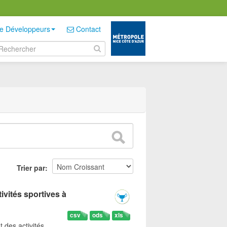
e Développeurs
Contact
Trier par
ivités sportives à
csv
ods
xls
t des activités