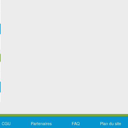
CGU
Partenaires
FAQ
Plan du site