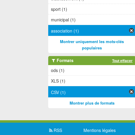
sport (1)
municipal (1)
association (1)
Montrer uniquement les mots-clés
populaires
Formats
Tout effacer
ods (1)
XLS (1)
CSV (1)
Montrer plus de formats
RSS
Mentions légales