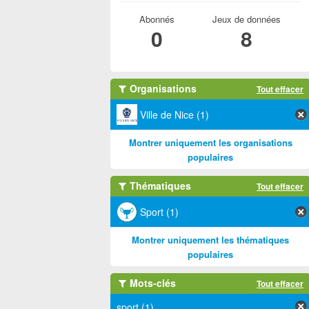
Abonnés
Jeux de données
0
8
Organisations
Tout effacer
Ville de Nice (1)
Montrer uniquement les organisations
populaires
Thématiques
Tout effacer
Sport (1)
Montrer uniquement les thématiques
populaires
Mots-clés
Tout effacer
sport (1)