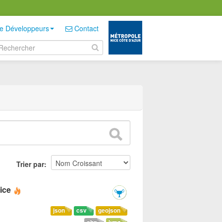
e Développeurs
Contact
Trier par
ice
json
csv
geojson