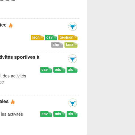
ice
json
csv
geojson
shp
kmz
ivités sportives à
csv
ods
xls
t des activités
ice
ales
les activités
csv
ods
xls