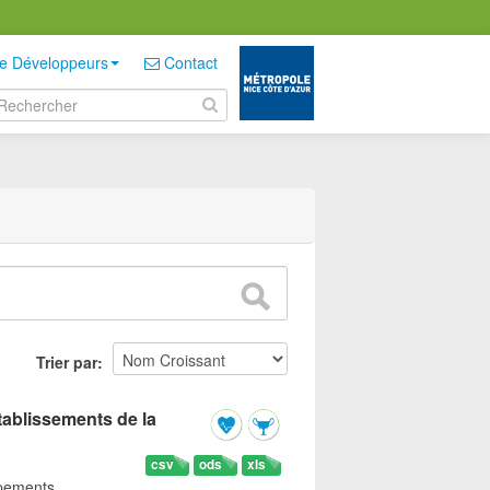
e Développeurs
Contact
Trier par
tablissements de la
csv
ods
xls
ipements