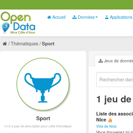
Accueil
Données
Applications
Thématiques
Sport
Jeux de donné
1 jeu d
Liste des associ
Sport
Nice
Ville de Nice
Il n'y a pas de description pour cette thématique
Vous trouverez ici l