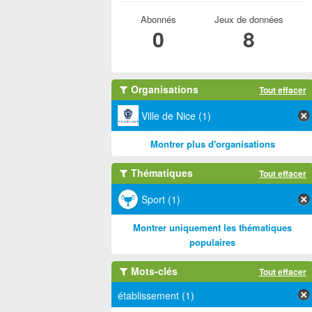
Abonnés
Jeux de données
0
8
Organisations
Tout effacer
Ville de Nice (1)
Montrer plus d'organisations
Thématiques
Tout effacer
Sport (1)
Montrer uniquement les thématiques
populaires
Mots-clés
Tout effacer
établissement (1)