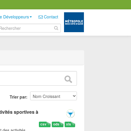
e Développeurs
Contact
Trier par
ivités sportives à
csv
ods
xls
t des activités