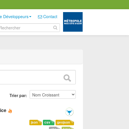
e Développeurs
Contact
Trier par
ice
json
csv
geojson