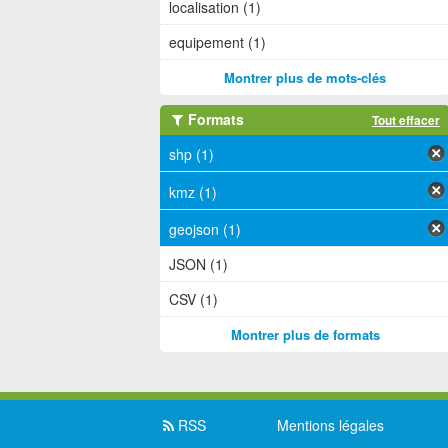
localisation (1)
equipement (1)
Montrer plus de mots-clés
Formats
Tout effacer
shp (1)
kmz (1)
geojson (1)
JSON (1)
CSV (1)
Montrer plus de formats
RSS
Mentions légales