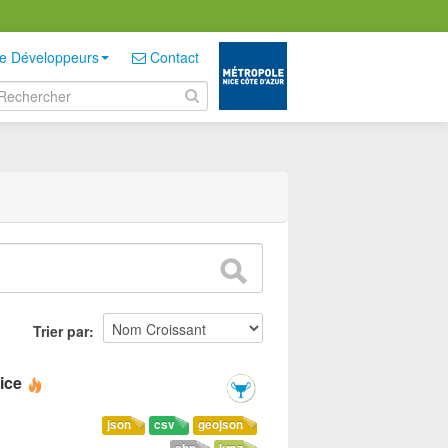
e Développeurs
Contact
Trier par
ice
json
csv
geojson