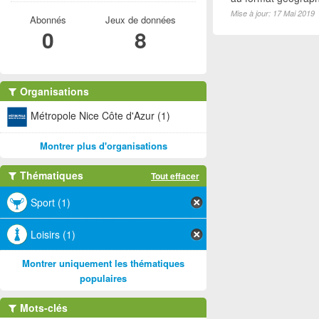
Mise à jour: 17 Mai 2019
Abonnés
Jeux de données
0
8
Organisations
Métropole Nice Côte d'Azur (1)
Montrer plus d'organisations
Thématiques
Tout effacer
Sport (1)
Loisirs (1)
Montrer uniquement les thématiques
populaires
Mots-clés