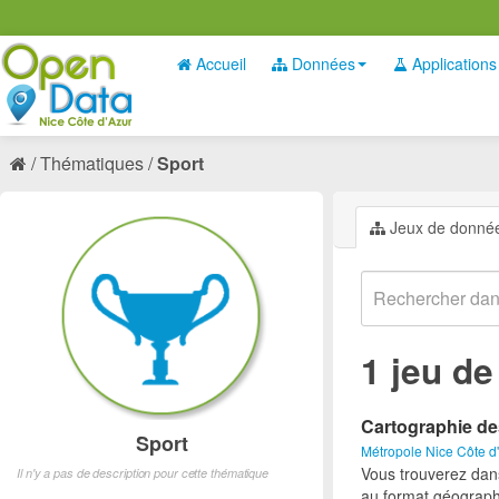
Accueil
Données
Applications
Thématiques
Sport
Jeux de donné
1 jeu d
Cartographie de
Sport
Métropole Nice Côte d
Vous trouverez dan
Il n'y a pas de description pour cette thématique
au format géograph