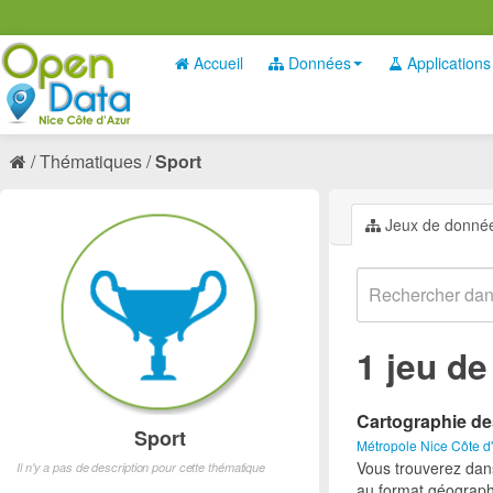
Accueil
Données
Applications
Thématiques
Sport
Jeux de donné
1 jeu d
Cartographie de
Sport
Métropole Nice Côte d
Vous trouverez dan
Il n'y a pas de description pour cette thématique
au format géograph