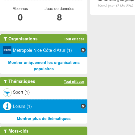
Mise à jour: 17 Mai 2019
Abonnés
Jeux de données
0
8
Organisations
Tout effacer
Métropole Nice Côte d'Azur (1)
Montrer uniquement les organisations
populaires
Thématiques
Tout effacer
Sport (1)
Loisirs (1)
Montrer plus de thématiques
Mots-clés