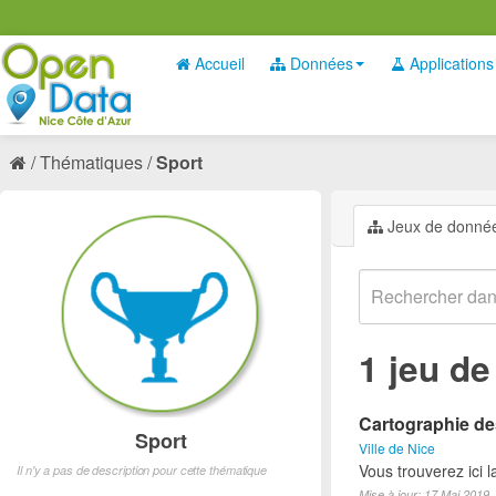
Accueil
Données
Applications
Thématiques
Sport
Jeux de donné
1 jeu d
Cartographie des
Sport
Ville de Nice
Vous trouverez ici l
Il n'y a pas de description pour cette thématique
Mise à jour: 17 Mai 2019