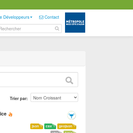
e Développeurs
Contact
Trier par
ice
json
csv
geojson