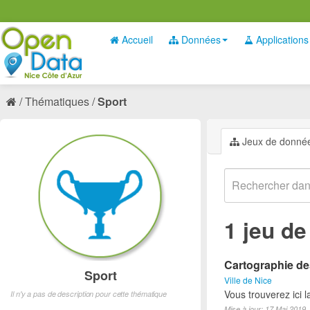
Accueil
Données
Applications
Thématiques
Sport
Jeux de donné
1 jeu d
Cartographie des
Sport
Ville de Nice
Vous trouverez ici l
Il n'y a pas de description pour cette thématique
Mise à jour: 17 Mai 2019