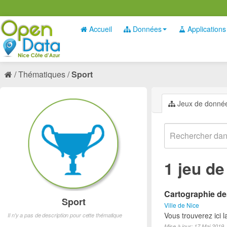
Accueil
Données
Applications
Thématiques
Sport
Jeux de donné
1 jeu d
Cartographie des
Sport
Ville de Nice
Vous trouverez ici l
Il n'y a pas de description pour cette thématique
Mise à jour: 17 Mai 2019