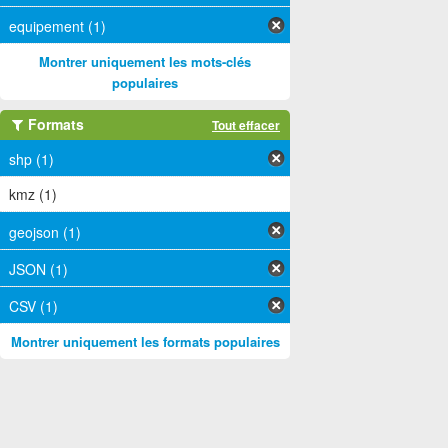
equipement (1)
Montrer uniquement les mots-clés
populaires
Formats
Tout effacer
shp (1)
kmz (1)
geojson (1)
JSON (1)
CSV (1)
Montrer uniquement les formats populaires