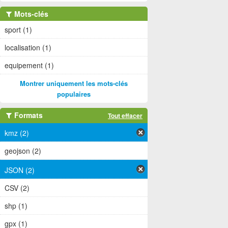
Mots-clés
sport (1)
localisation (1)
equipement (1)
Montrer uniquement les mots-clés
populaires
Formats
Tout effacer
kmz (2)
geojson (2)
JSON (2)
CSV (2)
shp (1)
gpx (1)