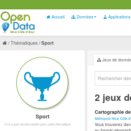
Accueil
Données
Applications
Thématiques
Sport
Jeux de donné
2 jeux 
Cartographie de
Sport
Métropole Nice Côte d
Vous trouverez dan
Il n'y a pas de description pour cette thématique
au format géograph