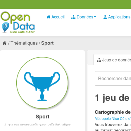
Accueil
Données
Applications
Thématiques
Sport
Jeux de donné
1 jeu d
Cartographie de
Sport
Métropole Nice Côte d
Vous trouverez dan
Il n'y a pas de description pour cette thématique
au format géograph