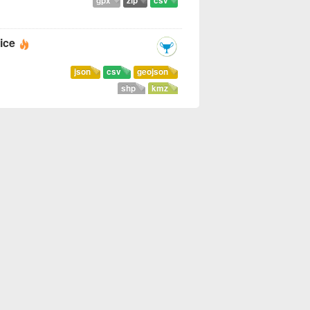
gpx
zip
csv
ice
json
csv
geojson
shp
kmz