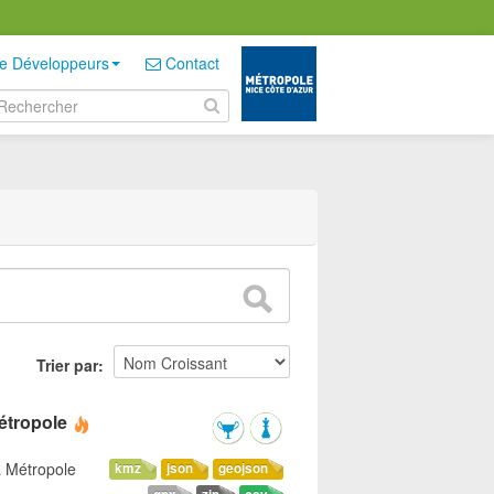
e Développeurs
Contact
Trier par
étropole
a Métropole
kmz
json
geojson