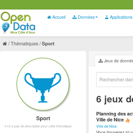
Accueil
Données
Applications
Thématiques
Sport
Jeux de donné
6 jeux 
Planning des act
Sport
Ville de Nice
Ville de Nice
Il n'y a pas de description pour cette thématique
Vous trouverez ici 